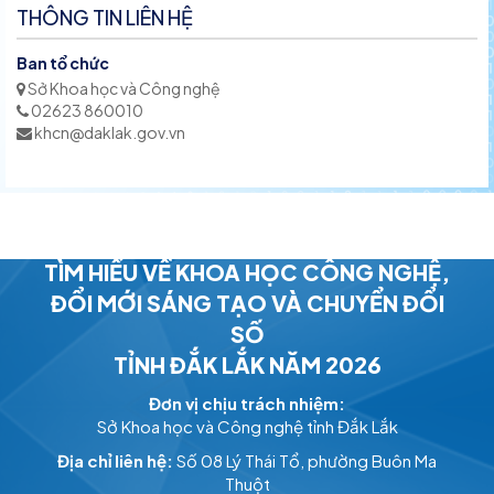
THÔNG TIN LIÊN HỆ
Ban tổ chức
Sở Khoa học và Công nghệ
02623 860010
khcn@daklak.gov.vn
HỆ THỐNG THI TRỰC TUYẾN
TÌM HIỂU VỀ KHOA HỌC CÔNG NGHỆ,
ĐỔI MỚI SÁNG TẠO VÀ CHUYỂN ĐỔI
SỐ
TỈNH ĐẮK LẮK NĂM 2026
Đơn vị chịu trách nhiệm:
Sở Khoa học và Công nghệ tỉnh Đắk Lắk
Địa chỉ liên hệ:
Số 08 Lý Thái Tổ, phường Buôn Ma
Thuột