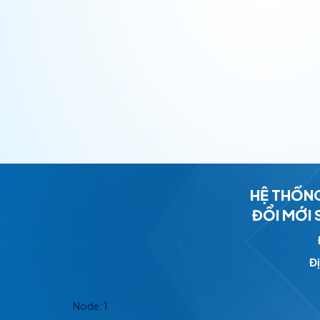
HỆ THỐNG
ĐỔI MỚI
Đị
Node: 1