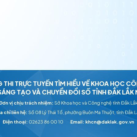
 THI TRỰC TUYẾN
TÌM HIỂU VỀ KHOA HỌC C
 SÁNG TẠO VÀ CHUYỂN ĐỔI SỐ
TỈNH ĐẮK LẮK
Đơn vị chịu trách nhiệm:
Sở Khoa học và Công nghệ tỉnh Đắk Lắ
a chỉ liên hệ:
Số 08 Lý Thái Tổ, phường Buôn Ma Thuột
, tỉnh Đắk 
Điện thoại:
02623 86 00 10
Email: khcn@daklak.gov.vn