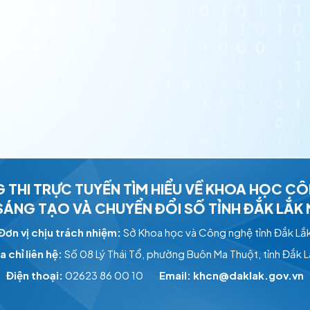
 THI TRỰC TUYẾN
TÌM HIỂU VỀ KHOA HỌC C
 SÁNG TẠO VÀ CHUYỂN ĐỔI SỐ
TỈNH ĐẮK LẮK
Đơn vị chịu trách nhiệm:
Sở Khoa học và Công nghệ tỉnh Đắk Lắ
a chỉ liên hệ:
Số 08 Lý Thái Tổ, phường Buôn Ma Thuột
, tỉnh Đắk 
Điện thoại:
02623 86 00 10
Email: khcn@daklak.gov.vn