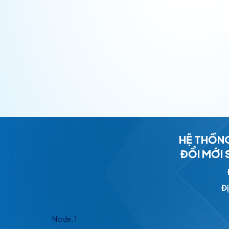
HỆ THỐNG
ĐỔI MỚI
Đị
Node: 1